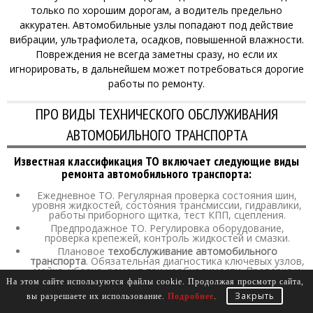
только по хорошим дорогам, а водитель предельно
аккуратен. Автомобильные узлы попадают под действие
вибрации, ультрафиолета, осадков, повышенной влажности.
Повреждения не всегда заметны сразу, но если их
игнорировать, в дальнейшем может потребоваться дорогие
работы по ремонту.
ПРО ВИДЫ ТЕХНИЧЕСКОГО ОБСЛУЖИВАНИЯ
АВТОМОБИЛЬНОГО ТРАНСПОРТА
Известная классификация ТО включает следующие виды
ремонта автомобильного транспорта:
Ежедневное ТО. Регулярная проверка состояния шин,
уровня жидкостей, состояния трансмиссии, гидравлики,
работы приборного щитка, тест КПП, сцепления.
Предпродажное ТО. Регулировка оборудование,
проверка крепежей, контроль жидкостей и смазки.
Плановое
техобслуживание автомобильного
транспорта
. Обязательная диагностика ключевых узлов,
мойка, уборка, ремонт при необходимости. Проверка и
регулировка крепежей, замена фильтров, жидкостей,
На этом сайте используются файлы cookie. Продолжая просмотр сайта,
анализ расхода топлива автомобиля.
Закрыть
вы разрешаете их использование.
Подробнее
.
Сезонное ТО и ремонт. Такое обслуживание в