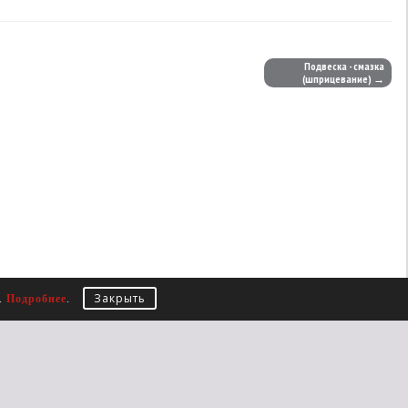
Подвеска - смазка
(шприцевание) →
Закрыть
е.
Подробнее
.