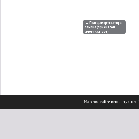
← Палец амортизатора -
замена (при снятом
амортизаторе)
На этом сайте используются 