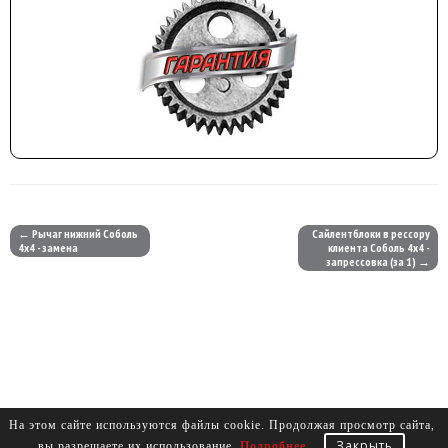
← Рычаг нижний Соболь
Сайлентблоки в рессору
4х4 - замена
клиента Соболь 4х4 -
запрессовка (за 1) →
На этом сайте используются файлы cookie. Продолжая просмотр сайта,
Закрыть
вы разрешаете их использование.
Подробнее
.