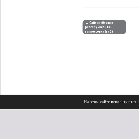
← Сайлентблоки в
рессору клиента -
запрессовка (за 1)
На этом сайте используются 