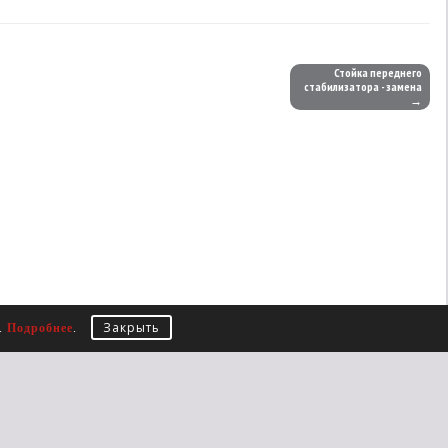
Стойка переднего
стабилизатора - замена
→
Закрыть
е.
Подробнее
.