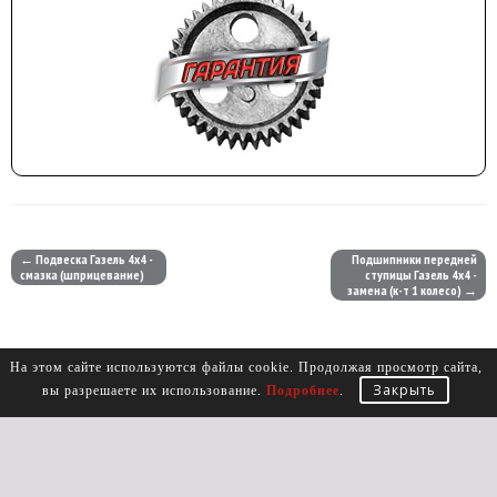
← Подвеска Газель 4х4 -
Подшипники передней
смазка (шприцевание)
ступицы Газель 4х4 -
замена (к-т 1 колесо) →
На этом сайте используются файлы cookie. Продолжая просмотр сайта,
Закрыть
вы разрешаете их использование.
Подробнее
.