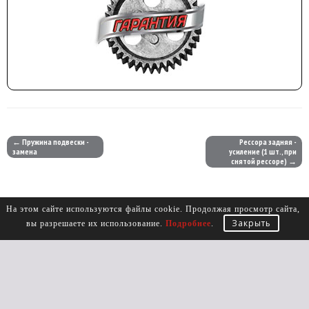
← Пружина подвески -
Рессора задняя -
замена
усиление (1 шт., при
снятой рессоре) →
На этом сайте используются файлы cookie. Продолжая просмотр сайта,
Закрыть
вы разрешаете их использование.
Подробнее
.