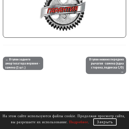
← Втулки заднего
Втулки нижних передних
амортизатора верхние -
рычагов - замена (одна
замена (1 шт.)
сторона, подвеска C/О)
→
На этом сайте используются файлы cookie. Продолжая просмотр сайта,
Закрыть
вы разрешаете их использование.
Подробнее
.