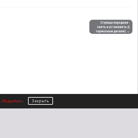
Ступица передняя -
снять и установить (с
тормозным диском) →
Закрыть
е.
Подробнее
.