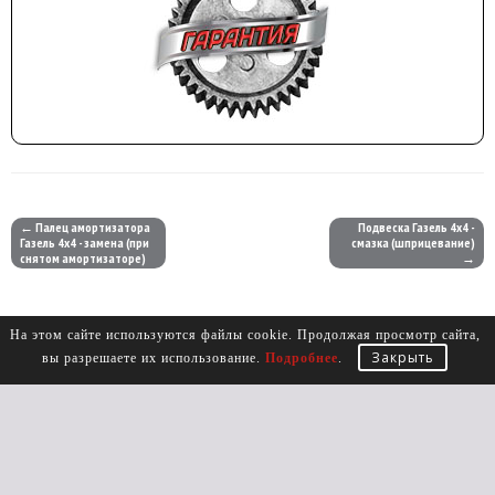
← Палец амортизатора
Подвеска Газель 4х4 -
Газель 4х4 - замена (при
смазка (шприцевание)
снятом амортизаторе)
→
На этом сайте используются файлы cookie. Продолжая просмотр сайта,
Закрыть
вы разрешаете их использование.
Подробнее
.