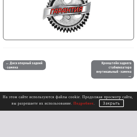
← Диск опорный задний
Кронштейн заднего
- замена
стабилизатора
вертикальный - замена
→
На этом сайте используются файлы cookie. Продолжая просмотр сайта,
Закрыть
вы разрешаете их использование.
Подробнее
.