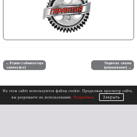
← Втулки стабилизатора
Подвеска - смазка
- замена (все)
(шприцевание) →
На этом сайте используются файлы cookie. Продолжая просмотр сайта,
Закрыть
вы разрешаете их использование.
Подробнее
.