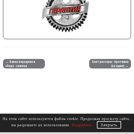
← Балка передняя в
Болт рессоры - протяжка
сборе - замена
(за один) →
На этом сайте используются файлы cookie. Продолжая просмотр сайта,
Закрыть
вы разрешаете их использование.
Подробнее
.