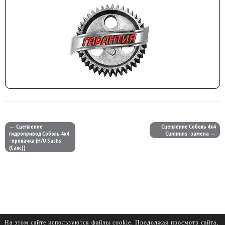
← Сцепление
Сцепление Соболь 4х4
гидропривод Соболь 4х4
Cummins - замена →
- прокачка (Н/О Sachs
(Сакс))
На этом сайте используются файлы cookie. Продолжая просмотр сайта,