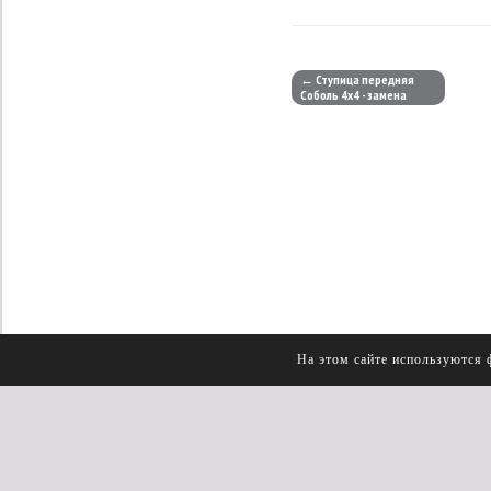
← Ступица передняя
Соболь 4х4 - замена
На этом сайте используются 