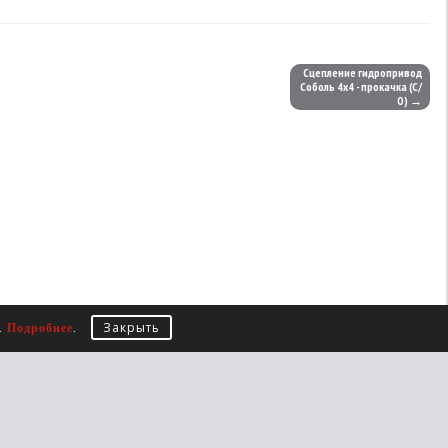
Сцепление гидропривод
Соболь 4х4 - прокачка (С/
О) →
Закрыть
е.
Подробнее
.