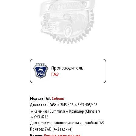
Производитель:
ГАЗ
Модель ГАЗ:
Соболь
Двигатель ГАЗ:
ЗМЗ 402
ЗМЗ 405/406
🔹
🔹
Камминз (Cummins)
Крайслер (Chrysler)
🔹
🔹
УМЗ 4216
🔹
Двигатели устанавливаемые на автомобили ГАЗ
Привод:
2WD (4x2 задние)
Раздел:
Ремонт трансмиссии