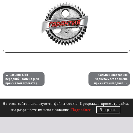
← Сальник КПП
Сальник хвостовика
передний - замена (С/О
заднего моста замена
при снятом агрегате)
при снятом кардане →
На этом сайте используются файлы cookie. Продолжая просмотр сайта,
Закрыть
вы разрешаете их использование.
Подробнее
.