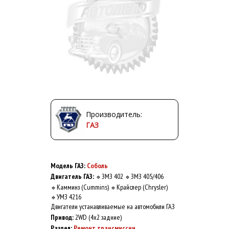
Производитель:
ГАЗ
Модель ГАЗ:
Соболь
Двигатель ГАЗ:
ЗМЗ 402
ЗМЗ 405/406
🔹
🔹
Камминз (Cummins)
Крайслер (Chrysler)
🔹
🔹
УМЗ 4216
🔹
Двигатели устанавливаемые на автомобили ГАЗ
Привод:
2WD (4x2 задние)
Раздел:
Ремонт трансмиссии