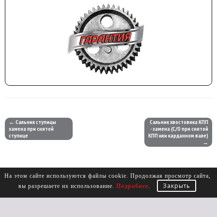
← Сальник ступицы
Сальник хвостовика КПП
замена при снятой
- замена (С/О при снятой
ступице
КПП или карданном вале)
→
На этом сайте используются файлы cookie. Продолжая просмотр сайта,
Закрыть
вы разрешаете их использование.
Подробнее
.