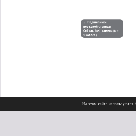
← Подшипники
передней ступицы
Соболь 4х4 - замена (к-т
1 колесо)
На этом сайте используются 