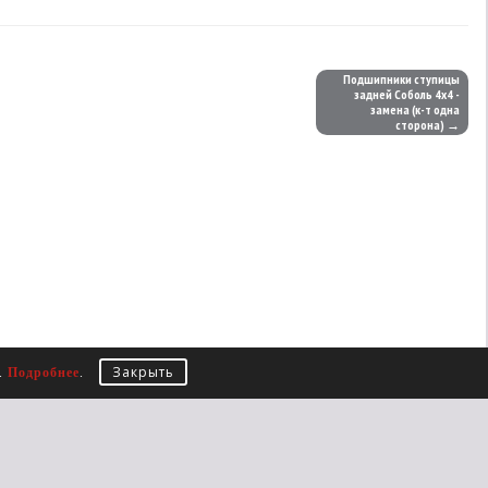
Подшипники ступицы
задней Соболь 4х4 -
замена (к-т одна
сторона) →
Закрыть
е.
Подробнее
.