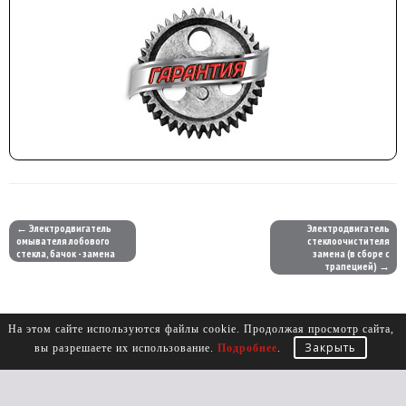
← Электродвигатель
Электродвигатель
омывателя лобового
стеклоочистителя
стекла, бачок - замена
замена (в сборе с
трапецией) →
На этом сайте используются файлы cookie. Продолжая просмотр сайта,
Закрыть
вы разрешаете их использование.
Подробнее
.