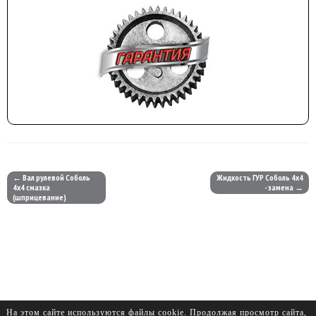
← Вал рулевой Соболь
Жидкость ГУР Соболь 4х4
4х4 смазка
- замена →
(шприцевание)
На этом сайте используются файлы cookie. Продолжая просмотр сайта,