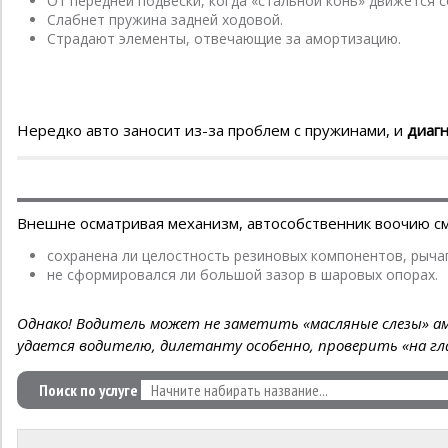
От передней подвески, когда «стальной конь» движется со
Слабнет пружина задней ходовой.
Страдают элементы, отвечающие за амортизацию.
Нередко авто заносит из-за проблем с пружинами, и
диагн
Внешне осматривая механизм, автособственник воочию с
сохранена ли целостность резиновых компонентов, рычаг
не сформировался ли большой зазор в шаровых опорах.
Однако! Водитель может не заметить «масляные слезы» а
удается водителю, дилетанту особенно, проверить «на гл
Поиск по услуге