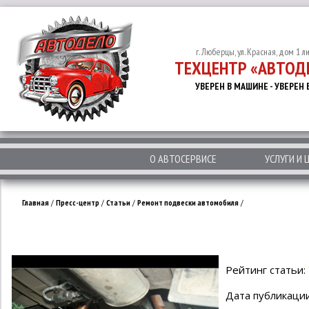
г. Люберцы, ул. Красная, дом 1 л
ТЕХЦЕНТР «АВТОД
УВЕРЕН В МАШИНЕ - УВЕРЕН 
О АВТОСЕРВИСЕ
УСЛУГИ И 
Главная
/
Пресс-центр
/
Статьи
/
Ремонт подвески автомобиля
/
Рейтинг статьи:
Дата публикации: