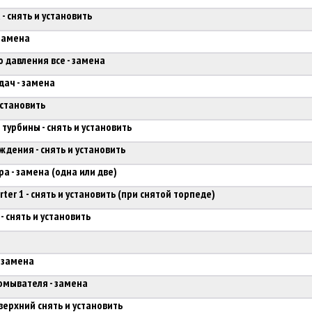
 снять и установить
замена
 давления все - замена
ач - замена
установить
урбины - снять и установить
дения - снять и установить
а - замена (одна или две)
ter 1 - снять и установить (при снятой торпеде)
- снять и установить
 замена
омывателя - замена
ерхний снять и установить