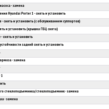
насоса - замена
ия Hyundai Porter 1 - снять и установить
- снять и установить (с обслуживанием суппортов)
нять и установить (крышка ГБЦ снята)
- снять и установить
устойчивости задний снять и установить
ь
ормоза - замена
r
 1
вить
его стеклоподъемника/стеклоподъемник - замена
а - замена