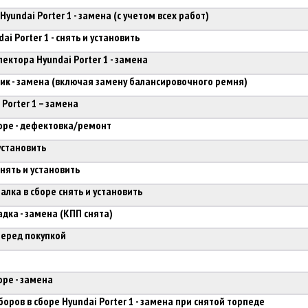
yundai Porter 1 - замена (с учетом всех работ)
i Porter 1 - снять и установить
ектора Hyundai Porter 1 - замена
лик - замена (включая замену балансировочного ремня)
Porter 1 – замена
боре - дефектовка/ремонт
установить
нять и установить
лка в сборе снять и установить
дка - замена (КПП снята)
перед покупкой
оре - замена
оров в сборе Hyundai Porter 1 - замена при снятой торпеде