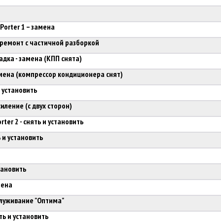
Porter 1 – замена
 ремонт с частичной разборкой
дка - замена (КПП снята)
мена (компрессор кондиционера снят)
и установить
силение (с двух сторон)
ter 2 - снять и установить
ь и установить
тановить
мена
луживание "Оптима"
ть и установить