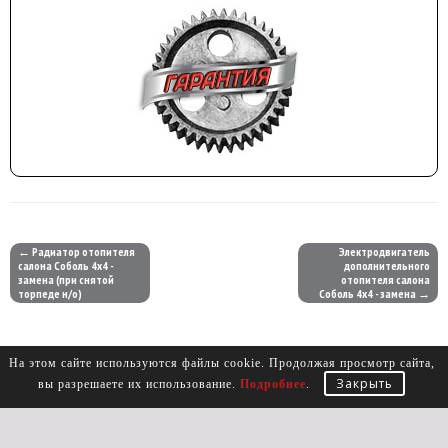
← Радиатор отопителя
Электродвигатель
салона Соболь 4х4 -
дополнительного
замена (при снятой
отопителя салона
торпеде н/о)
Соболь 4х4 - замена →
На этом сайте используются файлы cookie. Продолжая просмотр сайта,
Закрыть
вы разрешаете их использование.
Подробнее
.