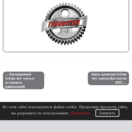
← Вал карданный
Вилка сцепления Соболь
Соболь 4х4 - снять и
4х4 - замена (без снятия
установить
КПП) →
(удлиненный)
На этом сайте используются файлы cookie. Продолжая просмотр сайта,
Закрыть
вы разрешаете их использование.
Подробнее
.