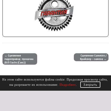
← Сцепление
Сцепление Cummins /
гидропривод - прокачка
Крайслер — замена →
(Н/О Sachs (Сакс))
На этом сайте используются файлы cookie. Продолжая просмотр сайта,
Закрыть
вы разрешаете их использование.
Подробнее
.