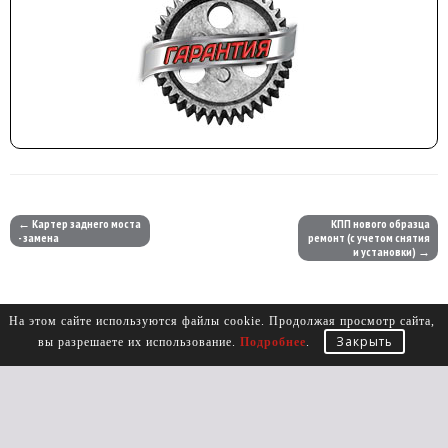
← Картер заднего моста
КПП нового образца
- замена
ремонт (с учетом снятия
и установки) →
На этом сайте используются файлы cookie. Продолжая просмотр сайта,
Закрыть
вы разрешаете их использование.
Подробнее
.