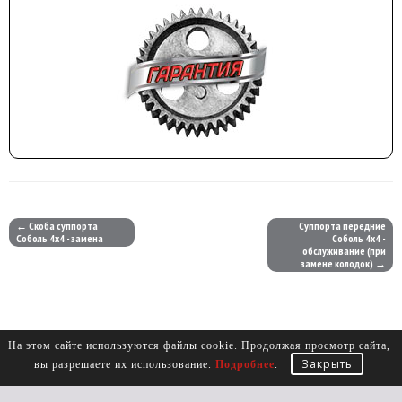
← Скоба суппорта
Суппорта передние
Соболь 4х4 - замена
Соболь 4х4 -
обслуживание (при
замене колодок) →
На этом сайте используются файлы cookie. Продолжая просмотр сайта,
Закрыть
вы разрешаете их использование.
Подробнее
.