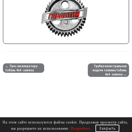
← Трос акселератора
Трубка магистральная
Соболь 4х4 - замена
подачи топлива Соболь
4х4 - замена →
На этом сайте используются файлы cookie. Продолжая просмотр сайта,
Закрыть
вы разрешаете их использование.
Подробнее
.