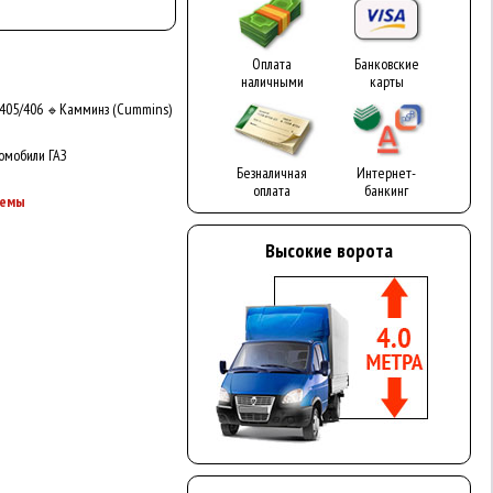
Оплата
Банковские
наличными
карты
405/406
Камминз (Cummins)
🔹
омобили ГАЗ
Безналичная
Интернет-
оплата
банкинг
темы
Высокие ворота