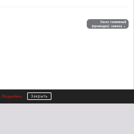
Насос топливный
(прокладка) - замена →
Закрыть
е.
Подробнее
.