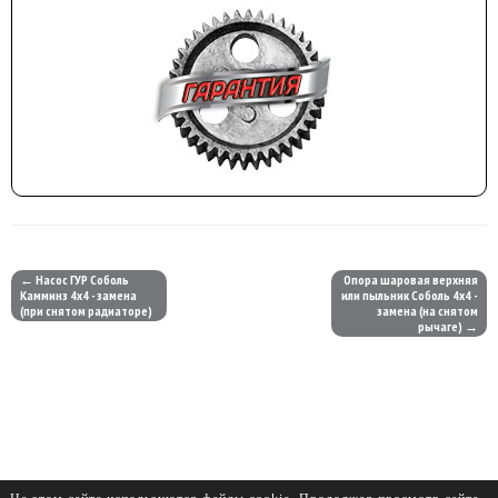
← Насос ГУР Соболь
Опора шаровая верхняя
Камминз 4х4 - замена
или пыльник Соболь 4х4 -
(при снятом радиаторе)
замена (на снятом
рычаге) →