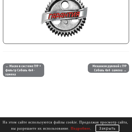
← Масло в системе ГУР +
Механизм рулевой с ГУР
фильтр Соболь 4х4 -
Соболь 4х4 - замена →
замена
На этом сайте используются файлы cookie. Продолжая просмотр сайта,
Закрыть
вы разрешаете их использование.
Подробнее
.