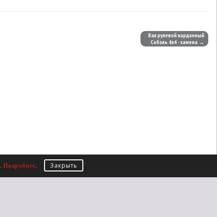
Вал рулевой карданный
Соболь 4х4 - замена →
Закрыть
е.
Подробнее
.