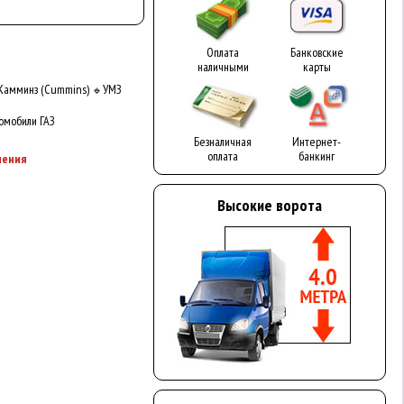
Оплата
Банковские
наличными
карты
Камминз (Cummins)
УМЗ
🔹
омобили ГАЗ
Безналичная
Интернет-
оплата
банкинг
ления
Высокие ворота