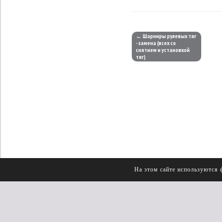
← Шарниры рулевых тяг
- замена (всех со
снятием и установкой
тяг)
На этом сайте используются 