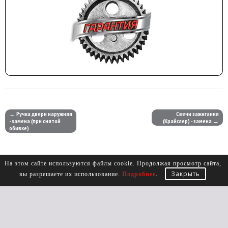
← Ручка двери наружняя
Свечи зажигания
- замена (при снятой
(Крайслер) - замена →
обивке)
На этом сайте используются файлы cookie. Продолжая просмотр сайта,
Закрыть
вы разрешаете их использование.
Подробнее
.