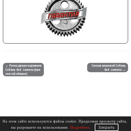
← Ручка двери наружняя
Сигнал звуковой Соболь
Соболь 4х4 - замена (при
4х4 - замена →
снятой обивке)
На этом сайте используются файлы cookie. Продолжая просмотр сайта,
Закрыть
вы разрешаете их использование.
Подробнее
.