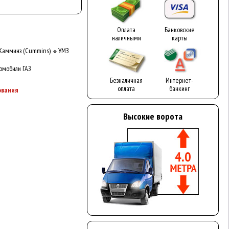
Оплата
Банковские
наличными
карты
Камминз (Cummins)
УМЗ
🔹
омобили ГАЗ
Безналичная
Интернет-
оплата
банкинг
ования
Высокие ворота