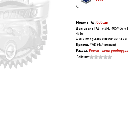
Модель ГАЗ:
Соболь
Двигатель ГАЗ:
ЗМЗ 405/406
🔹
🔹
4216
Двигатели устанавливаемые на авт
Привод:
4WD (4x4 полный)
Раздел:
Ремонт электрооборуд
Рейтинг: