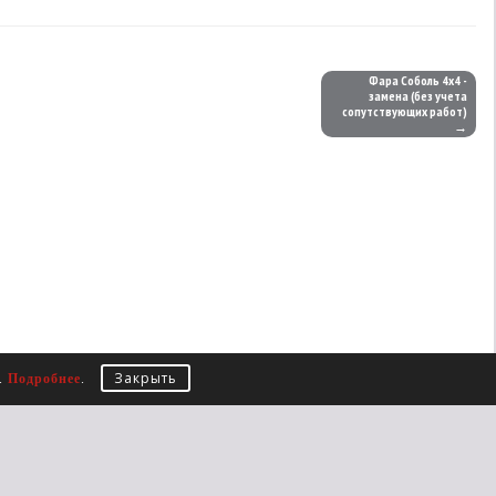
Фара Соболь 4х4 -
замена (без учета
сопутствующих работ)
→
Закрыть
е.
Подробнее
.