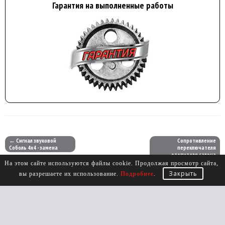
Гарантия на выполненные работы
← Сигнал звуковой
Сопротивление
Соболь 4х4 - замена
переключателя
отопителя салона
Соболь 4х4 - замена (при
На этом сайте используются файлы cookie. Продолжая просмотр сайта,
снятой торпеде Н/О) →
Закрыть
вы разрешаете их использование.
Подробнее
.