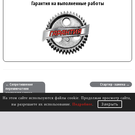
Гарантия на выполненные работы
← Сопротивление
Стартер - замена →
переключателя
отопителя салона -
замена (без снятия
На этом сайте используются файлы cookie. Продолжая просмотр сайта,
торпеды С/О)
Закрыть
вы разрешаете их использование.
Подробнее
.