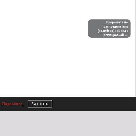
Прерыватель-
распределитель
(трамблер) замена с
регулировкой →
Закрыть
е.
Подробнее
.