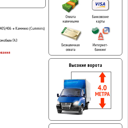
Оплата
Банковские
наличными
карты
405/406
Камминз (Cummins)
🔹
омобили ГАЗ
Безналичная
Интернет-
оплата
банкинг
ования
Высокие ворота