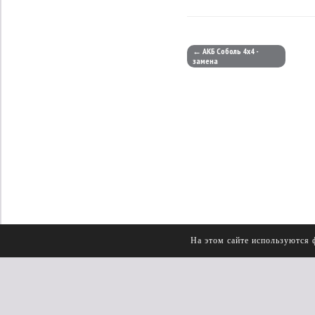
← АКБ Соболь 4х4 -
замена
На этом сайте используются 