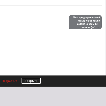
Блок предохранителей
электропроводки в
салоне Соболь 4х4 -
замена (за1) →
Закрыть
е.
Подробнее
.