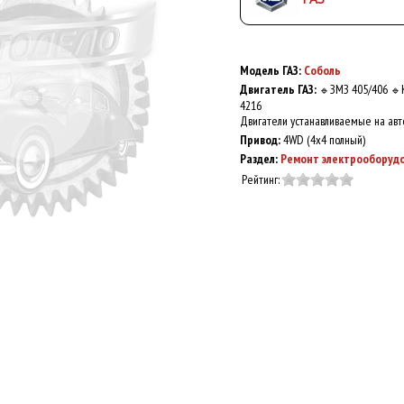
Модель ГАЗ:
Соболь
Двигатель ГАЗ:
ЗМЗ 405/406
🔹
🔹
4216
Двигатели устанавливаемые на авт
Привод:
4WD (4x4 полный)
Раздел:
Ремонт электрооборуд
Рейтинг: