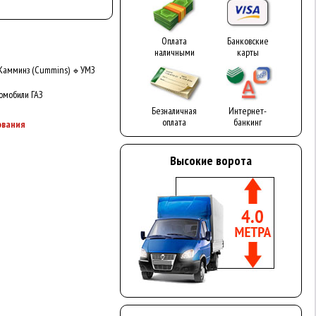
Оплата
Банковские
наличными
карты
Камминз (Cummins)
УМЗ
🔹
омобили ГАЗ
Безналичная
Интернет-
оплата
банкинг
ования
Высокие ворота