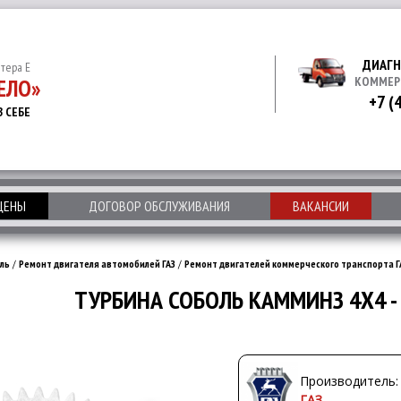
ДИАГН
итера Е
ЕЛО»
КОММЕР
+7 (
В СЕБЕ
 ЦЕНЫ
ДОГОВОР ОБСЛУЖИВАНИЯ
ВАКАНСИИ
ль
/
Ремонт двигателя автомобилей ГАЗ
/
Ремонт двигателей коммерческого транспорта Г
ТУРБИНА СОБОЛЬ КАММИНЗ 4Х4 -
Производитель:
ГАЗ