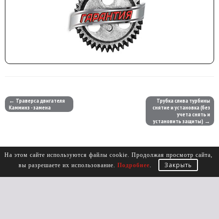
← Траверса двигателя
Трубка слива турбины
Камминз - замена
снятие и установка (без
учета снять и
установить защиты) →
На этом сайте используются файлы cookie. Продолжая просмотр сайта,
Закрыть
вы разрешаете их использование.
Подробнее
.