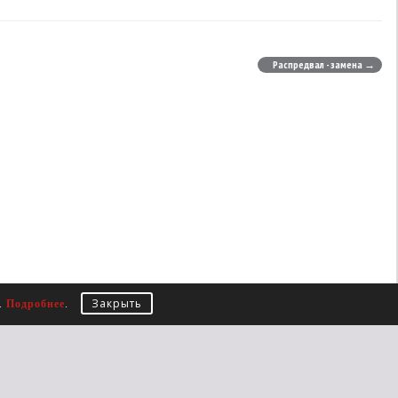
Распредвал - замена →
Закрыть
е.
Подробнее
.