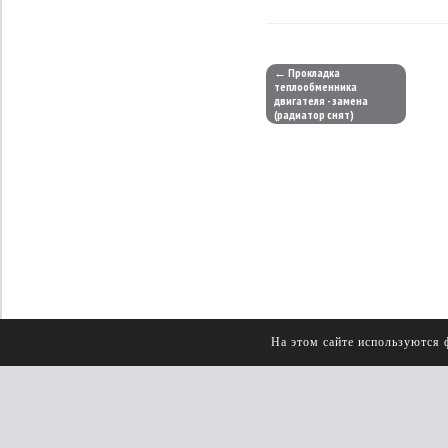
← Прокладка
теплообменника
двигателя - замена
(радиатор снят)
На этом сайте используются 