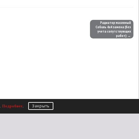
Радиатор масляный
Соболь 4х4 замена (без
учета сопутствующих
работ) →
Закрыть
е.
Подробнее
.