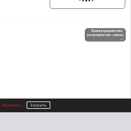
Привод прерывателя-
распределителя - замена
→
Закрыть
е.
Подробнее
.