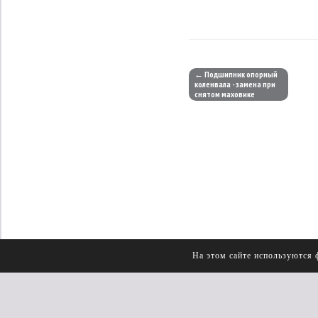
← Подшипник опорный
коленвала - замена при
снятом маховике
На этом сайте используются 