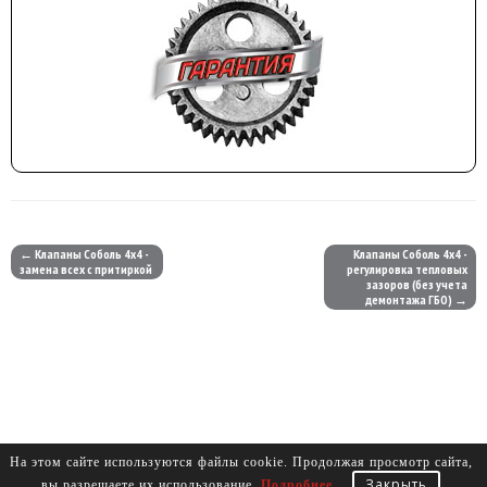
← Клапаны Соболь 4х4 -
Клапаны Соболь 4х4 -
замена всех с притиркой
регулировка тепловых
зазоров (без учета
демонтажа ГБО) →
На этом сайте используются файлы cookie. Продолжая просмотр сайта,
Закрыть
вы разрешаете их использование.
Подробнее
.