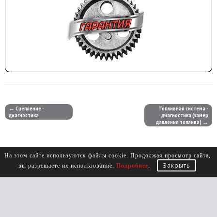
← Сцепление -
Топливная система -
диагностика
диагностика (замер
давления топлива) →
На этом сайте используются файлы cookie. Продолжая просмотр сайта,
Закрыть
вы разрешаете их использование.
Подробнее
.