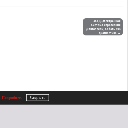
ЭСУД (Электронная
Система Управления
Двигателем) Соболь 4х4
- диагностика →
Закрыть
е.
Подробнее
.