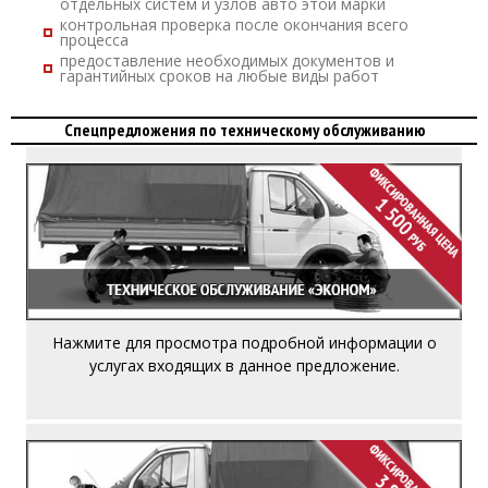
отдельных систем и узлов авто этой марки
контрольная проверка после окончания всего
процесса
предоставление необходимых документов и
гарантийных сроков на любые виды работ
Спецпредложения по техническому обслуживанию
(без снятия колес).
системы
Нажмите для просмотра подробной информации о
Диагностику подвески, рулевого управления и тормозной
Замену воздушного фильтра и фильтра салона;
услугах входящих в данное предложение.
Замену масла моторного и масляного фильтра;
Техническое Обслуживание «ЭКОНОМ» включает в себя:
Прочие контрольно-диагностические работы по регламенту.
Обслуживание тормозных суппортов (при необходимости);
Диагностику электрооборудования и освещения по кругу;