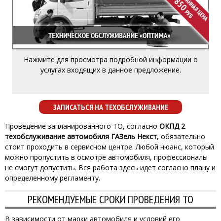
пыльники);
Диагностику резинотехнических изделий (ремни, кожухи,
Диагностику течей технических жидкостей;
(со снятием колес);
системы
Диагностику подвески, рулевого управления и тормозной
Замену топливного фильтра (проходного);
впускного коллектора);
Нажмите для просмотра подробной информации о
Замену свечей зажигания (без необходимости снятия
Замену воздушного фильтра и фильтра салона;
услугах входящих в данное предложение.
Замену масла моторного и масляного фильтра;
Техническое Обслуживание «ОПТИМА» включает в себя:
ЗАПИСАТЬСЯ НА ТЕХОБСЛУЖИВАНИЕ
Проведение запланированного ТО, согласно
ОКПД 2
техобслуживание автомобиля ГАЗель Некст
, обязательно
стоит проходить в сервисном центре. Любой нюанс, который
можно пропустить в осмотре автомобиля, профессионалы
не смогут допустить. Вся работа здесь идет согласно плану и
определенному регламенту.
РЕКОМЕНДУЕМЫЕ СРОКИ ПРОВЕДЕНИЯ ТО
В зависимости от марки автомобиля и условий его