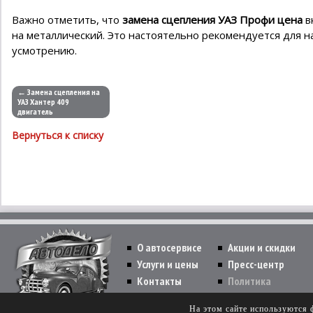
Важно отметить, что
замена сцепления УАЗ Профи цена
в
на металлический. Это настоятельно рекомендуется для 
усмотрению.
← Замена сцепления на
УАЗ Хантер 409
двигатель
Вернуться к списку
О автосервисе
Акции и скидки
Услуги и цены
Пресс-центр
Контакты
Политика
Copyright © 2026 All Rights Reserved.
На этом сайте используются 