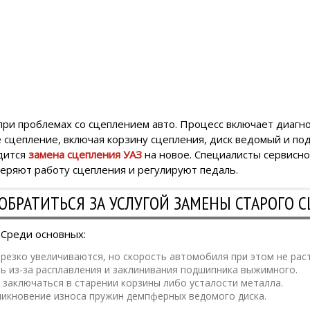
ри проблемах со сцеплением авто. Процесс включает диагно
е сцепление, включая корзину сцепления, диск ведомый и п
дится
замена сцепления УАЗ
на новое. Специалисты сервисно
веряют работу сцепления и регулируют педаль.
ОБРАТИТЬСЯ ЗА УСЛУГОЙ ЗАМЕНЫ СТАРОГО С
 Среди основных:
резко увеличиваются, но скорость автомобиля при этом не раст
ь из-за расплавления и заклинивания подшипника выжимного.
 заключаться в старении корзины либо усталости металла.
зникновение износа пружин демпферных ведомого диска.