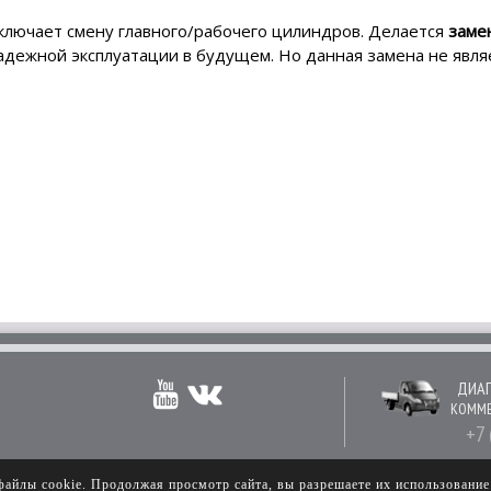
ключает смену главного/рабочего цилиндров. Делается
заме
надежной эксплуатации в будущем. Но данная замена не явл
ДИАГ
КОММЕ
+7 
файлы cookie. Продолжая просмотр сайта, вы разрешаете их использовани