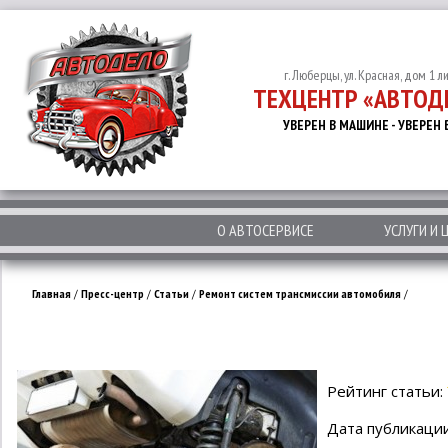
г. Люберцы, ул. Красная, дом 1 л
ТЕХЦЕНТР «АВТОД
УВЕРЕН В МАШИНЕ - УВЕРЕН 
О АВТОСЕРВИСЕ
УСЛУГИ И 
Главная
/
Пресс-центр
/
Статьи
/
Ремонт систем трансмиссии автомобиля
/
Рейтинг статьи:
Дата публикации: