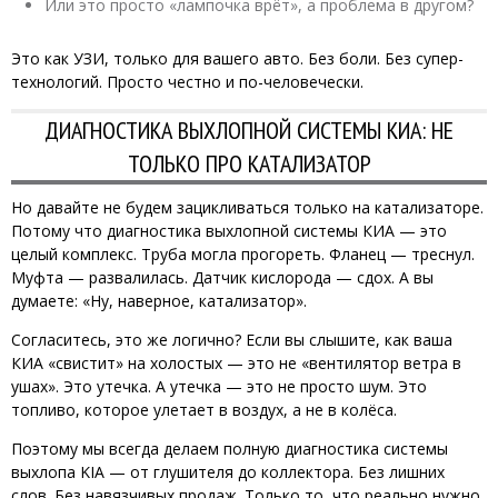
Или это просто «лампочка врёт», а проблема в другом?
Это как УЗИ, только для вашего авто. Без боли. Без супер-
технологий. Просто честно и по-человечески.
ДИАГНОСТИКА ВЫХЛОПНОЙ СИСТЕМЫ КИА: НЕ
ТОЛЬКО ПРО КАТАЛИЗАТОР
Но давайте не будем зацикливаться только на катализаторе.
Потому что диагностика выхлопной системы КИА — это
целый комплекс. Труба могла прогореть. Фланец — треснул.
Муфта — развалилась. Датчик кислорода — сдох. А вы
думаете: «Ну, наверное, катализатор».
Согласитесь, это же логично? Если вы слышите, как ваша
КИА «свистит» на холостых — это не «вентилятор ветра в
ушах». Это утечка. А утечка — это не просто шум. Это
топливо, которое улетает в воздух, а не в колёса.
Поэтому мы всегда делаем полную диагностика системы
выхлопа KIA — от глушителя до коллектора. Без лишних
слов. Без навязчивых продаж. Только то, что реально нужно.